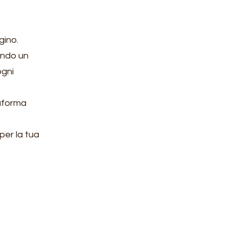
gino.
tando un
ogni
taforma
per la tua