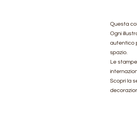
Questa coll
Ogni illust
autentico 
spazio.
Le stampe 
internazion
Scopri la s
decorazio